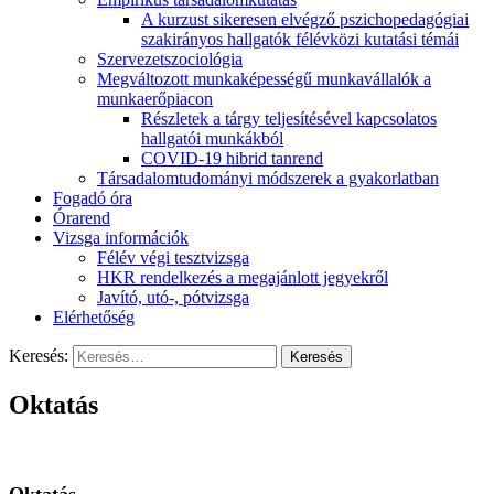
A kurzust sikeresen elvégző pszichopedagógiai
szakirányos hallgatók félévközi kutatási témái
Szervezetszociológia
Megváltozott munkaképességű munkavállalók a
munkaerőpiacon
Részletek a tárgy teljesítésével kapcsolatos
hallgatói munkákból
COVID-19 hibrid tanrend
Társadalomtudományi módszerek a gyakorlatban
Fogadó óra
Órarend
Vizsga információk
Félév végi tesztvizsga
HKR rendelkezés a megajánlott jegyekről
Javító, utó-, pótvizsga
Elérhetőség
Keresés:
Oktatás
Oktatás