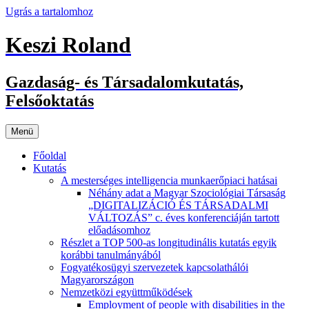
Ugrás a tartalomhoz
Keszi Roland
Gazdaság- és Társadalomkutatás,
Felsőoktatás
Menü
Főoldal
Kutatás
A mesterséges intelligencia munkaerőpiaci hatásai
Néhány adat a Magyar Szociológiai Társaság
„DIGITALIZÁCIÓ ÉS TÁRSADALMI
VÁLTOZÁS” c. éves konferenciáján tartott
előadásomhoz
Részlet a TOP 500-as longitudinális kutatás egyik
korábbi tanulmányából
Fogyatékosügyi szervezetek kapcsolathálói
Magyarországon
Nemzetközi együttműködések
Employment of people with disabilities in the