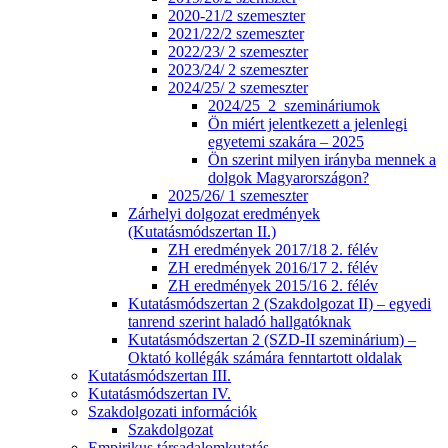
2020-21/2 szemeszter
2021/22/2 szemeszter
2022/23/ 2 szemeszter
2023/24/ 2 szemeszter
2024/25/ 2 szemeszter
2024/25_2_szemináriumok
Ön miért jelentkezett a jelenlegi
egyetemi szakára – 2025
Ön szerint milyen irányba mennek a
dolgok Magyarországon?
2025/26/ 1 szemeszter
Zárhelyi dolgozat eredmények
(Kutatásmódszertan II.)
ZH eredmények 2017/18 2. félév
ZH eredmények 2016/17 2. félév
ZH eredmények 2015/16 2. félév
Kutatásmódszertan 2 (Szakdolgozat II) – egyedi
tanrend szerint haladó hallgatóknak
Kutatásmódszertan 2 (SZD-II szeminárium) –
Oktató kollégák számára fenntartott oldalak
Kutatásmódszertan III.
Kutatásmódszertan IV.
Szakdolgozati információk
Szakdolgozat
Empirikus társadalomkutatás