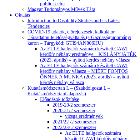
public sector
Magyar Tudományos Művek Tára
Oktatás
Introduction to Disability Studies and its Latest
Tendencies
COVID-19 adatok, előrejelzések, kalkulátor
Társadalmi felelősségvállalás (a Gazdaságtudományi
karon – Tárgykód: GTI94AN806HU)
Az ELTE hallgatók számára készített CAWI
kérdőív néhány eredménye – KISLÁNYJÁTÉK
(2023. április) – nyitott kérdés néhány válasza
Az ELTE hallgatók számára készített CAWI
kérdőív néhány válasza – MIÉRT FONTOS
ÖNNEK A MUNKA (2023. április) – nyitott
kérdés néhány válasza
Kutatásmódszertan I. – (Szakdolgozat I. –
Kutatásmódszertani alapozás)
Előadások időzítése
2019-20/2 szemeszter
2020-21/2 szemeszter
vizsga eredmények
2021/22 /2 szemeszter
2022/23/ 2 szemeszter
Az ELTE hallgatók számára
készített CAWI kérdőív néhány