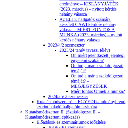
eredménye – KISLÁNYJÁTÉK
(2023. március) – nyitott kérdés
néhány válasza
Az ELTE hallgatók számára
készített CAWI kérdőív néhány
válasza – MIÉRT FONTOS A
MUNKA (2023. március) – nyitott
kérdés néhány válasza
2023/4/2 szemeszter
2023/24 tanév tavaszi félév)
Ön miért jelentkezett jelenlegi
egyetemi szakára?
Ön tudja már a szakdolgozati
témáját?
Ön tudja már a szakdolgozati
témáját? –
MEGJEGYZÉSEK
Miért fontos Önnek a munka?
2024/25/ 2 szemeszter
Kutatásmódszertan1 – EGYEDI tanulmányi rend
szerint haladó hallgatóim számára
Kutatásmódszertan II. (Szakdolgozat II. –
Kutatásmódszertani építkezés)
Előadások és szemináriumok időzítése
2019/20/2 szemszter